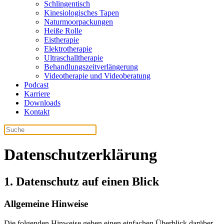
Schlingentisch
Kinesiologisches Tapen
Naturmoorpackungen
Heiße Rolle
Eistherapie
Elektrotherapie
Ultraschalltherapie
Behandlungszeitverlängerung
Videotherapie und Videoberatung
Podcast
Karriere
Downloads
Kontakt
Datenschutzerklärung
1. Datenschutz auf einen Blick
Allgemeine Hinweise
Die folgenden Hinweise geben einen einfachen Überblick darüber,