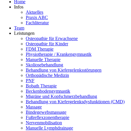
Home
Infos
Aktuelles
Praxis ABC
Fachliteratur
Team
Leistungen
Osteopathie für Erwachsene
Osteopathie für Kinder
FDM Therapie
Physiotherapie / Krankengymnastik
Manuelle Therapie
Skoliosebehandlung
Behandlung von Kiefergelenksstörungen
Orthopädische Medizin
PNF
Bobath Therapie
Beckenbodengymnastik
Migräne und Kopfschmerzbehandlung
Behandlung von Kiefergelenksdysfunktionen (CMD)
Massage
Bindegewebsmassage
Fußreflexzonentherapie
Nervenmobilisation
Manuelle Lymphdrainage