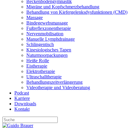
Beckenbodengymnastik
Migräne und Kopfschmerzbehandlung
Behandlung von Kiefergelenksdysfunktionen (CMD)
Massage
Bindegewebsmassage
Fußreflexzonentherapie
Nervenmobilisation
Manuelle Lymphdrainage
Schlingentisch
Kinesiologisches Tapen
Naturmoorpackungen
Heiße Rolle
Eistherapie
Elektrotherapie
Ultraschalltherapie
Behandlungszeitverlängerung
Videotherapie und Videoberatung
Podcast
Karriere
Downloads
Kontakt